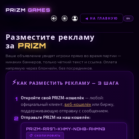
PRIZM
GAMES
◀ НА ГЛАВНУЮ
EN
Разместите рекламу
за
PRIZM
Ваше объявление увидят игроки прямо во время партии —
никаких баннеров, только чёткий текст и ссылка. Оплата
напрямую через блокчейн, без посредников.
⚡
КАК РАЗМЕСТИТЬ РЕКЛАМУ — 3 ШАГА
1
Откройте свой PRIZM-кошелёк
— любой:
официальный клиент,
веб-кошелёк
или биржу,
поддерживающую отправку с сообщением.
2
Отправьте PRIZM на наш кошелёк:
PRIZM-RR97-KHMY-NDHB-AHMN3
📋 СКОПИРОВАТЬ