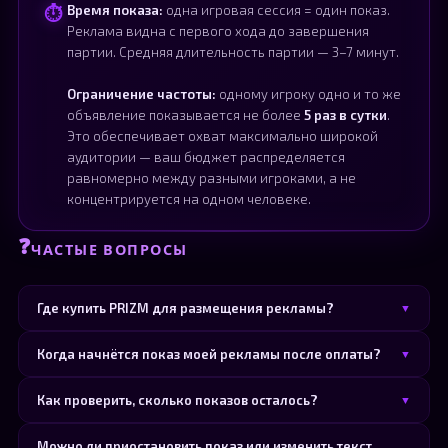
⏱
Время показа:
одна игровая сессия = один показ.
Реклама видна с первого хода до завершения
партии. Средняя длительность партии — 3–7 минут.
Ограничение частоты:
одному игроку одно и то же
объявление показывается не более
5 раз в сутки
.
Это обеспечивает охват максимально широкой
аудитории — ваш бюджет распределяется
равномерно между разными игроками, а не
концентрируется на одном человеке.
❓
ЧАСТЫЕ ВОПРОСЫ
Где купить PRIZM для размещения рекламы?
▼
PRIZM можно приобрести на следующих биржах и в
Когда начнётся показ моей рекламы после оплаты?
▼
обменниках:
Транзакция фиксируется системой в течение нескольких
Как проверить, сколько показов осталось?
▼
минут после получения
1 подтверждения
в блокчейне.
🏦 RuDEX — market.rudex.org
После этого объявление проходит
двойную модерацию
:
Воспользуйтесь страницей самопроверки: введите ваш
Можно ли приостановить показ или изменить текст