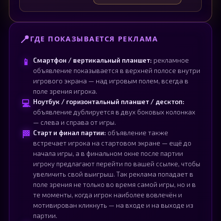
📍
ГДЕ ПОКАЗЫВАЕТСЯ РЕКЛАМА
📱
Смартфон / вертикальный планшет:
рекламное
объявление показывается в верхней полосе внутри
игрового экрана — над игровым полем, всегда в
поле зрения игрока.
💻
Ноутбук / горизонтальный планшет / десктоп:
объявление дублируется в двух боковых колонках
— слева и справа от игры.
🏁
Старт и финал партии:
объявление также
встречает игрока на стартовом экране — ещё до
начала игры, а в финальном окне после партии
игроку предлагают перейти по вашей ссылке, чтобы
увеличить свой выигрыш. Так реклама попадает в
поле зрения не только во время самой игры, но и в
те моменты, когда игрок наиболее вовлечён и
мотивирован кликнуть — на входе и на выходе из
партии.