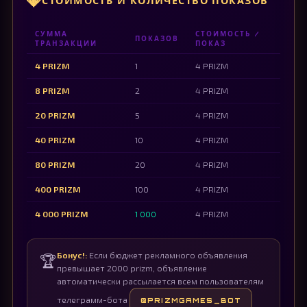
💎
СТОИМОСТЬ И КОЛИЧЕСТВО ПОКАЗОВ
СУММА
СТОИМОСТЬ /
ПОКАЗОВ
ТРАНЗАКЦИИ
ПОКАЗ
4 PRIZM
1
4 PRIZM
8 PRIZM
2
4 PRIZM
20 PRIZM
5
4 PRIZM
40 PRIZM
10
4 PRIZM
80 PRIZM
20
4 PRIZM
400 PRIZM
100
4 PRIZM
4 000 PRIZM
1 000
4 PRIZM
Бонус!:
Если бюджет рекламного объявления
🏆
превышает 2000 prizm, объявление
автоматически рассылается всем пользователям
телеграмм-бота
@PRIZMGAMES_BOT