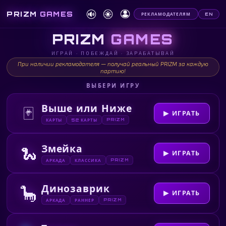
PRIZM
GAMES
EN
РЕКЛАМОДАТЕЛЯМ
PRIZM
GAMES
ИГРАЙ · ПОБЕЖДАЙ · ЗАРАБАТЫВАЙ
При наличии рекламодателя — получай реальный PRIZM за каждую
партию!
ВЫБЕРИ ИГРУ
Выше или Ниже
🃏
▶ ИГРАТЬ
PRIZM
КАРТЫ
52 КАРТЫ
Змейка
🐍
▶ ИГРАТЬ
PRIZM
АРКАДА
КЛАССИКА
Динозаврик
🦕
▶ ИГРАТЬ
PRIZM
АРКАДА
РАННЕР