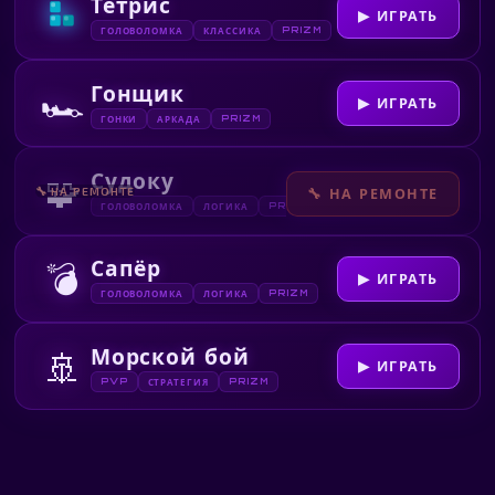
Тетрис
▶ ИГРАТЬ
PRIZM
ГОЛОВОЛОМКА
КЛАССИКА
Гонщик
🏎️
▶ ИГРАТЬ
PRIZM
ГОНКИ
АРКАДА
Судоку
🧩
🔧 НА РЕМОНТЕ
🔧 НА РЕМОНТЕ
PRIZM
ГОЛОВОЛОМКА
ЛОГИКА
Сапёр
💣
▶ ИГРАТЬ
PRIZM
ГОЛОВОЛОМКА
ЛОГИКА
Морской бой
🚢
▶ ИГРАТЬ
PVP
PRIZM
СТРАТЕГИЯ